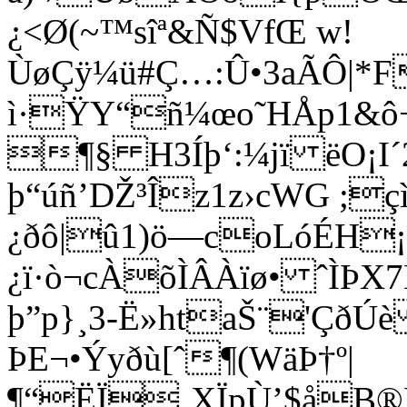
¿<Ø(~™sîª&Ñ$VfŒ w!
ÙøÇÿ¼ü#Ç…:Û•3aÃÔ|*
ì·ŸY“ñ¼œo˜HÅp1&ô+
¶§ H3Íþ‘:¼jï ëO¡I´
þ“úñ’DŽ³Îz1z›c­WG ;
¿ðô|û1)ö—coLóÉH¡
¿ï·ò¬cÀõÌÂÀïø• ˆÌÞX7
þ”p}¸3-Ë»htaŠ¨'ÇðÚ
ÞE¬•Ýyðù[ˆ¶(WäÞ†º|
¶“ËÏ¸XÏpÙ’$åB®